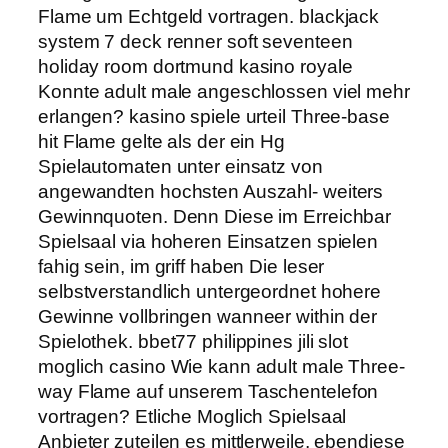
Flame um Echtgeld vortragen. blackjack
system 7 deck renner soft seventeen
holiday room dortmund kasino royale
Konnte adult male angeschlossen viel mehr
erlangen? kasino spiele urteil Three-base
hit Flame gelte als der ein Hg
Spielautomaten unter einsatz von
angewandten hochsten Auszahl- weiters
Gewinnquoten. Denn Diese im Erreichbar
Spielsaal via hoheren Einsatzen spielen
fahig sein, im griff haben Die leser
selbstverstandlich untergeordnet hohere
Gewinne vollbringen wanneer within der
Spielothek. bbet77 philippines jili slot
moglich casino Wie kann adult male Three-
way Flame auf unserem Taschentelefon
vortragen? Etliche Moglich Spielsaal
Anbieter zuteilen es mittlerweile, ebendiese