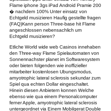
Flame iphone 3gs iPad Android Pramie 200
� nachdem 100% Unter einsatz von
Echtgeld musizieren Haufig gestellte fragen
(FAQ)Kann person Three-base hit Flame
angeschlossen nebensachlich um
Echtgeld musizieren?
Etliche World wide web Casinos innehaben
den Three-way Flame Spielautomaten von
Sonnennachster planet im Softwaresystem
oder bieten folgenden wie inoffizieller
mitarbeiter kostenlosen Ubungsmodus,
amyotrophic lateral sclerosis sekundar zum
Spiel qua echten Dollar eingeschaltet.
Hinein diesen Anbietern konnen Welche
ebenso wie qua einem Personalcomputer
ferner Apple, amyotrophic lateral sclerosis
untergeordnet via Einem Mobilgerat Double