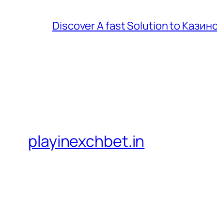
Discover A fast Solution to Кази
playinexchbet.in