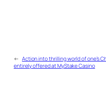
←
Action into thrilling world of one’s 
entirely offered at MyStake Casino