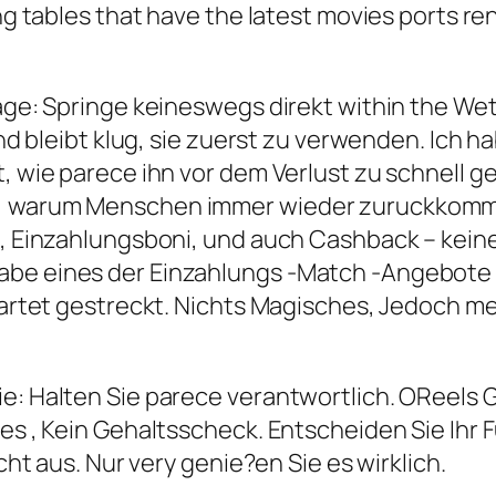
ning tables that have the latest movies ports
hlage: Springe keineswegs direkt within the W
 und bleibt klug, sie zuerst zu verwenden. Ich h
, wie parece ihn vor dem Verlust zu schnell ger
nd, warum Menschen immer wieder zuruckkomm
s , Einzahlungsboni, und auch Cashback – kei
abe eines der Einzahlungs -Match -Angebote 
wartet gestreckt. Nichts Magisches, Jedoch meh
ie: Halten Sie parece verantwortlich. OReels 
ies , Kein Gehaltsscheck. Entscheiden Sie Ihr
icht aus. Nur very genie?en Sie es wirklich.