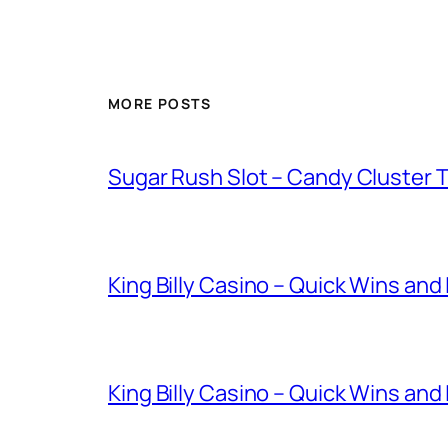
MORE POSTS
Sugar Rush Slot – Candy Cluster T
King Billy Casino – Quick Wins and 
King Billy Casino – Quick Wins and 