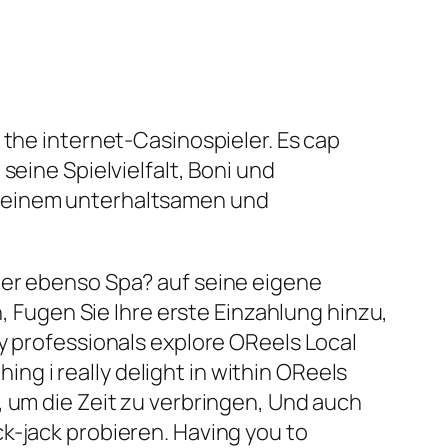
 the internet-Casinospieler. Es cap
seine Spielvielfalt, Boni und
h einem unterhaltsamen und
ber ebenso Spa? auf seine eigene
n, Fugen Sie Ihre erste Einzahlung hinzu,
y professionals explore OReels Local
hing i really delight in within OReels
, um die Zeit zu verbringen, Und auch
k-jack probieren. Having you to