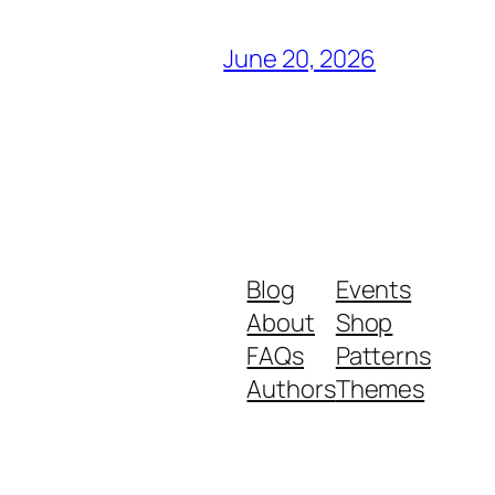
June 20, 2026
Blog
Events
About
Shop
FAQs
Patterns
Authors
Themes