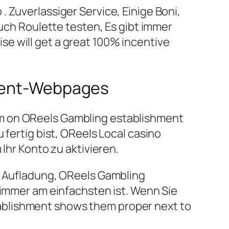
 Zuverlassiger Service, Einige Boni,
auch Roulette testen, Es gibt immer
e will get a great 100% incentive
hment-Webpages
rm on OReels Gambling establishment
 fertig bist, OReels Local casino
Ihr Konto zu aktivieren.
te Aufladung, OReels Gambling
 immer am einfachsten ist. Wenn Sie
ablishment shows them proper next to