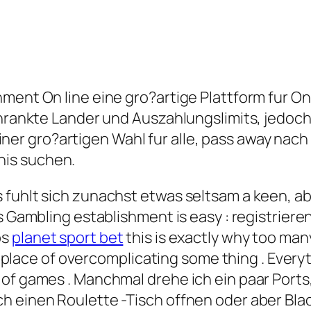
ment On line eine gro?artige Plattform fur On
chrankte Lander und Auszahlungslimits, jedoch 
r gro?artigen Wahl fur alle, pass away nac
nis suchen.
 fuhlt sich zunachst etwas seltsam a keen, a
s Gambling establishment is easy : registriere
ps
planet sport bet
this is exactly why too man
he place of overcomplicating some thing . Everyt
 of games . Manchmal drehe ich ein paar Ports
h einen Roulette -Tisch offnen oder aber Blac