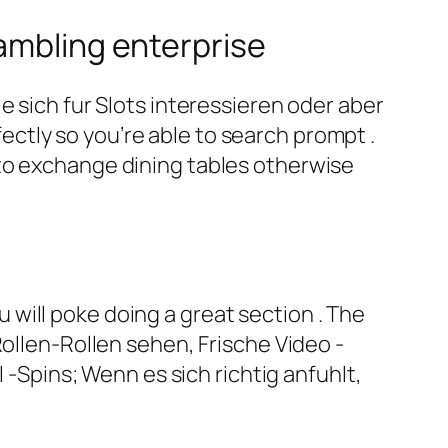
Gambling enterprise
e sich fur Slots interessieren oder aber
ctly so you’re able to search prompt .
 to exchange dining tables otherwise
will poke doing a great section . The
Rollen-Rollen sehen, Frische Video -
 -Spins; Wenn es sich richtig anfuhlt,