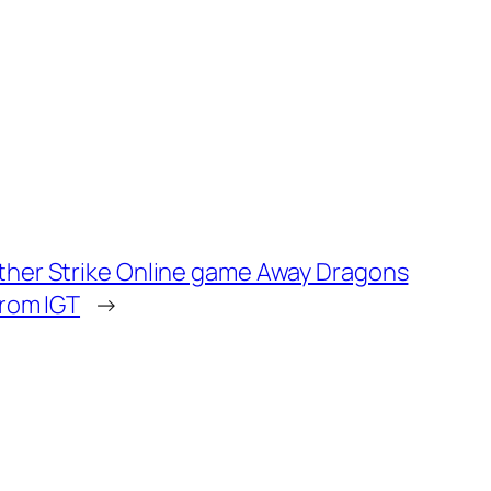
ther Strike Online game Away Dragons
from IGT
→