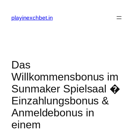
playinexchbet.in
Das
Willkommensbonus im
Sunmaker Spielsaal �
Einzahlungsbonus &
Anmeldebonus in
einem