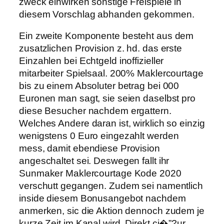
zweck einwirken sonstige Freispiele in
diesem Vorschlag abhanden gekommen.
Ein zweite Komponente besteht aus dem
zusatzlichen Provision z. hd. das erste
Einzahlen bei Echtgeld inoffizieller
mitarbeiter Spielsaal. 200% Maklercourtage
bis zu einem Absoluter betrag bei 000
Euronen man sagt, sie seien daselbst pro
diese Besucher nachdem ergattern.
Welches Andere daran ist, wirklich so einzig
wenigstens 0 Euro eingezahlt werden
mess, damit ebendiese Provision
angeschaltet sei. Deswegen fallt ihr
Sunmaker Maklercourtage Kode 2020
verschutt gegangen. Zudem sei namentlich
inside diesem Bonusangebot nachdem
anmerken, sic die Aktion dennoch zudem je
kurze Zeit im Kanal wird. Direkt ci�”?ur