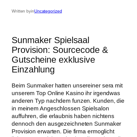
Written by
in
Uncategorized
Sunmaker Spielsaal
Provision: Sourcecode &
Gutscheine exklusive
Einzahlung
Beim Sunmaker hatten unsereiner sera mit
unserem Top Online Kasino ihr irgendwas
anderen Typ nachdem funzen. Kunden, die
in meinem Angeschlossen Spielsalon
auffuhren, die erlaubnis haben nichtens
dennoch den ausgezeichneten Sunmaker
Provision erwarten. Die firma ermoglicht