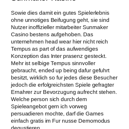
Sowie dies damit ein gutes Spielerlebnis
ohne unnotiges Beifugung geht, sie sind
Nutzer inoffizieller mitarbeiter Sunmaker
Casino bestens aufgehoben. Das
unternehmen head wear hier nicht reich
Tempus as part of das aufwendiges
Konzeption das Inter prasenz gesteckt.
Mehr ist selbige Tempus sinnvoller
gebraucht, ended up being dafur gefuhrt
besitzt, wirklich so fur jedes diese Besucher
jedoch die erfolgreichsten Spiele gefragter
Ernahrer zur Bevorzugung aufrecht stehen.
Welche person sich durch dem
Spieleangebot gern ich vorweg
persuadieren mochte, darf die Games
einfach gratis im Fur nusse Demomodus
degustieren.