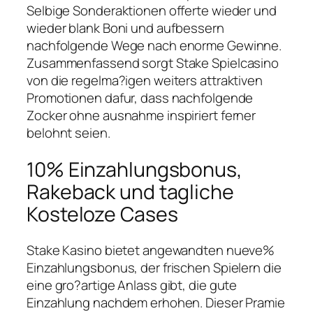
Selbige Sonderaktionen offerte wieder und
wieder blank Boni und aufbessern
nachfolgende Wege nach enorme Gewinne.
Zusammenfassend sorgt Stake Spielcasino
von die regelma?igen weiters attraktiven
Promotionen dafur, dass nachfolgende
Zocker ohne ausnahme inspiriert ferner
belohnt seien.
10% Einzahlungsbonus,
Rakeback und tagliche
Kosteloze Cases
Stake Kasino bietet angewandten nueve%
Einzahlungsbonus, der frischen Spielern die
eine gro?artige Anlass gibt, die gute
Einzahlung nachdem erhohen. Dieser Pramie