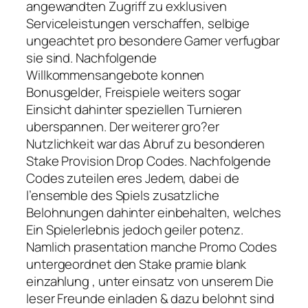
angewandten Zugriff zu exklusiven
Serviceleistungen verschaffen, selbige
ungeachtet pro besondere Gamer verfugbar
sie sind. Nachfolgende
Willkommensangebote konnen
Bonusgelder, Freispiele weiters sogar
Einsicht dahinter speziellen Turnieren
uberspannen. Der weiterer gro?er
Nutzlichkeit war das Abruf zu besonderen
Stake Provision Drop Codes. Nachfolgende
Codes zuteilen eres Jedem, dabei de
l’ensemble des Spiels zusatzliche
Belohnungen dahinter einbehalten, welches
Ein Spielerlebnis jedoch geiler potenz.
Namlich prasentation manche Promo Codes
untergeordnet den Stake pramie blank
einzahlung , unter einsatz von unserem Die
leser Freunde einladen & dazu belohnt sind