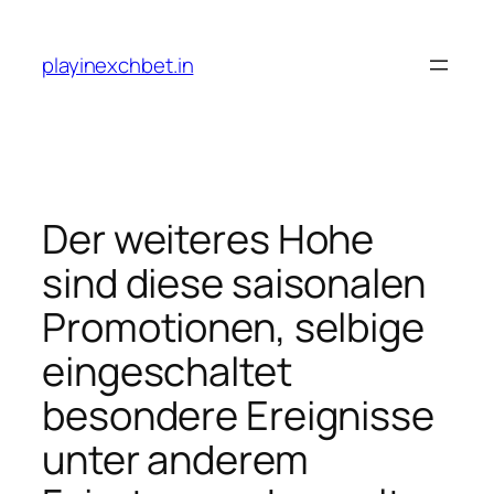
playinexchbet.in
Der weiteres Hohe
sind diese saisonalen
Promotionen, selbige
eingeschaltet
besondere Ereignisse
unter anderem