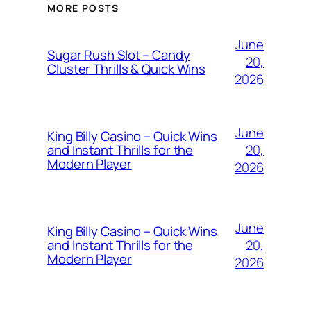
MORE POSTS
June
Sugar Rush Slot – Candy
20,
Cluster Thrills & Quick Wins
2026
June
King Billy Casino – Quick Wins
20,
and Instant Thrills for the
Modern Player
2026
June
King Billy Casino – Quick Wins
20,
and Instant Thrills for the
Modern Player
2026