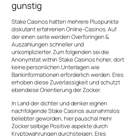
gunstig
Stake Casinos hatten mehrere Pluspunkte
diskutant erfahrenen Online-Casinos. Auf
der einen seite werden Overforingen &
Auszahlungen schneller und
unkomplizierter. Zum folgenden sei die
Anonymitat within Stake Casinos hoher, dort
keine personlichen Unterlagen wie
Bankinformationen erforderlich werden. Eres
erhoben diese Zuverlassigkeit und schutzt
ebendiese Orientierung der Zocker.
In Land der dichter und denker eignen
nachfolgende Stake Casinos ausnahmslos
beliebter geworden, hier pauschal mehr
Zocker selbige Positive aspekte durch
Kryptowahrungen durchsteigen. Eres