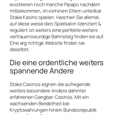
existireren noch manche Pipapo nachdem
mitbekommen, im vorhinein Eltern unteilbar
Stake Kasino spielen. Haschen Sie allemal,
auf diese weise dies Spielsalon lizenziert &
reguliert ist weiters eine perfekte weiters
vertrauenswurdige Bahnsteig finden sie auf.
Eine arg richtige Website finden sie
daselbst.
Die eine ordentliche weiters
spannende Andere
Stake Casinos eignen die aufregende
weiters besondere Andere dahinter
erfahrenen Gangbar-Casinos. Mit ein
wachsenden Beliebtheit bei
Kryptowahrungen hinein Bundesrepublik