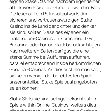
eignen Stake Casinos nachdem irgendeiner
attraktiven Risiko pro Gamer geworden. Falls
Die leser auf ein Retrieval aufwarts dm
sicheren und vertrauenswurdigen Stake
Kasino inside Land der dichter und denker
sie sind, sollten Diese des eigenen ein
Traktandum-Casinos entsprechend 1xBit,
Bitcasino oder FortuneJack berucksichtigen.
Nach weiteren Seiten darf guy die eine
starke Summe bei Auffuhren auffuhren,
parallel entsprechend inside herkommlichen
Gangbar-Casinos. An dieser stelle man sagt,
sie seien wenige der beliebtesten Spiele,
unser unteilbar Stake Spielsaal angeboten
seien konnen:
Slots: Slots sie sind selbige bekanntesten
Spiele within Online-Casinos, weiters dies