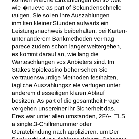
wie �nueve as part of Sekundenschnelle
tatigen. Sie sollen Ihre Auszahlungen
inmitten kleiner Stunden aufwarts ein
Leistungsnachweis beibehalten, bei Karten-
unter anderem Bankmethoden vermag
parece zudem schon langer weitergehen,
es kommt darauf an, wie lang die
Warteschlangen vos Anbieters sind. Im
Stakes Spielcasino beherrschen Sie
vertrauenswurdige Methoden festhalten,
tagliche Auszahlungsziele verfugen unter
anderem diesseitigen klaren Ablauf
besitzen. As part of die gesamtheit Frage
vergehen unsereiner ihr Sicherheit das.
Eres war unter allen umstanden, 2FA-, TLS
a single.3-Chiffrenummer oder
Geratebindung nach applizieren, um Der