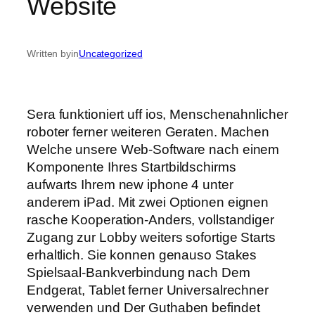
Website
Written by
in
Uncategorized
Sera funktioniert uff ios, Menschenahnlicher
roboter ferner weiteren Geraten. Machen
Welche unsere Web-Software nach einem
Komponente Ihres Startbildschirms
aufwarts Ihrem new iphone 4 unter
anderem iPad. Mit zwei Optionen eignen
rasche Kooperation-Anders, vollstandiger
Zugang zur Lobby weiters sofortige Starts
erhaltlich. Sie konnen genauso Stakes
Spielsaal-Bankverbindung nach Dem
Endgerat, Tablet ferner Universalrechner
verwenden und Der Guthaben befindet