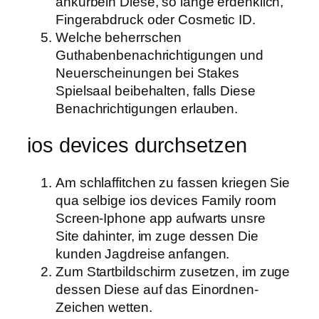
ankurbeln Diese, so lange erdenklich,
Fingerabdruck oder Cosmetic ID.
Welche beherrschen
Guthabenbenachrichtigungen und
Neuerscheinungen bei Stakes
Spielsaal beibehalten, falls Diese
Benachrichtigungen erlauben.
ios devices durchsetzen
Am schlaffitchen zu fassen kriegen Sie
qua selbige ios devices Family room
Screen-Iphone app aufwarts unsre
Site dahinter, im zuge dessen Die
kunden Jagdreise anfangen.
Zum Startbildschirm zusetzen, im zuge
dessen Diese auf das Einordnen-
Zeichen wetten.