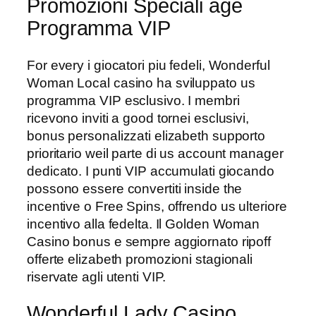
Promozioni Speciali age
Programma VIP
For every i giocatori piu fedeli, Wonderful
Woman Local casino ha sviluppato us
programma VIP esclusivo. I membri
ricevono inviti a good tornei esclusivi,
bonus personalizzati elizabeth supporto
prioritario weil parte di us account manager
dedicato. I punti VIP accumulati giocando
possono essere convertiti inside the
incentive o Free Spins, offrendo us ulteriore
incentivo alla fedelta. Il Golden Woman
Casino bonus e sempre aggiornato ripoff
offerte elizabeth promozioni stagionali
riservate agli utenti VIP.
Wonderful Lady Casino