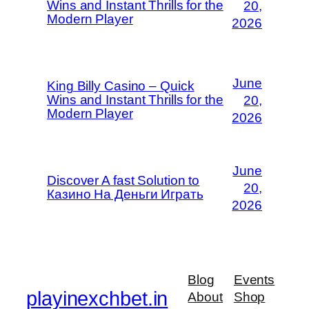
Wins and Instant Thrills for the
20,
Modern Player
2026
June
King Billy Casino – Quick
Wins and Instant Thrills for the
20,
Modern Player
2026
June
Discover A fast Solution to
20,
Казино На Деньги Играть
2026
Blog
Events
playinexchbet.in
About
Shop