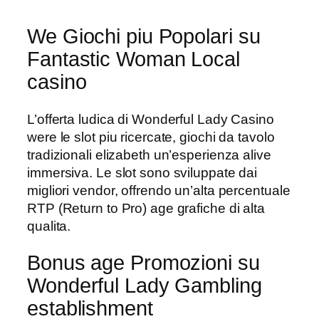
We Giochi piu Popolari su
Fantastic Woman Local
casino
L’offerta ludica di Wonderful Lady Casino
were le slot piu ricercate, giochi da tavolo
tradizionali elizabeth un’esperienza alive
immersiva. Le slot sono sviluppate dai
migliori vendor, offrendo un’alta percentuale
RTP (Return to Pro) age grafiche di alta
qualita.
Bonus age Promozioni su
Wonderful Lady Gambling
establishment