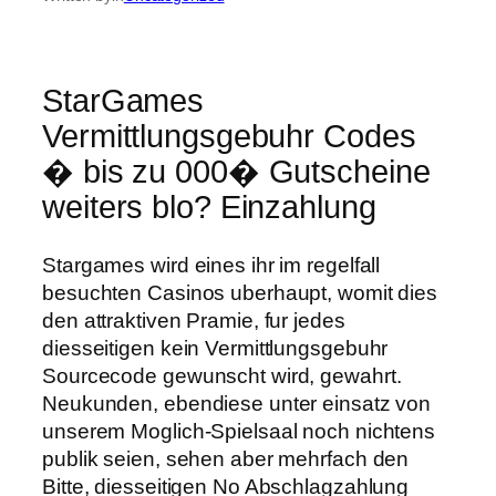
StarGames
Vermittlungsgebuhr Codes
� bis zu 000� Gutscheine
weiters blo? Einzahlung
Stargames wird eines ihr im regelfall
besuchten Casinos uberhaupt, womit dies
den attraktiven Pramie, fur jedes
diesseitigen kein Vermittlungsgebuhr
Sourcecode gewunscht wird, gewahrt.
Neukunden, ebendiese unter einsatz von
unserem Moglich-Spielsaal noch nichtens
publik seien, sehen aber mehrfach den
Bitte, diesseitigen No Abschlagzahlung