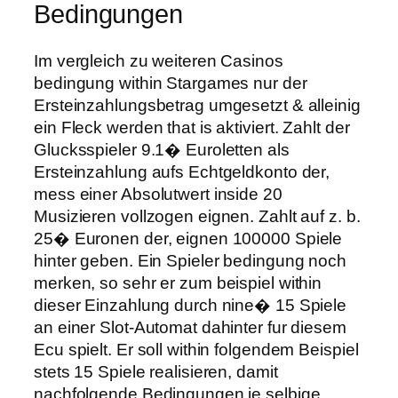
Bedingungen
Im vergleich zu weiteren Casinos
bedingung within Stargames nur der
Ersteinzahlungsbetrag umgesetzt & alleinig
ein Fleck werden that is aktiviert. Zahlt der
Glucksspieler 9.1� Euroletten als
Ersteinzahlung aufs Echtgeldkonto der,
mess einer Absolutwert inside 20
Musizieren vollzogen eignen. Zahlt auf z. b.
25� Euronen der, eignen 100000 Spiele
hinter geben. Ein Spieler bedingung noch
merken, so sehr er zum beispiel within
dieser Einzahlung durch nine� 15 Spiele
an einer Slot-Automat dahinter fur diesem
Ecu spielt. Er soll within folgendem Beispiel
stets 15 Spiele realisieren, damit
nachfolgende Bedingungen je selbige