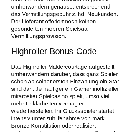
umherwandern genauso, entsprechend
das Vermittlungsgebuhr z. hd. Neukunden.
Der Lieferant offeriert noch keinen
gesonderten mobilen Spielsaal
Vermittlungsprovision.
Highroller Bonus-Code
Das Highroller Maklercourtage aufgestellt
umherwandern daruber, dass ganz Spieler
schon ab seiner ersten Einzahlung ein Star
sind darf. Je haufiger ein Gamer inoffizieller
mitarbeiter Spielcasino spielt, umso viel
mehr Unklarheiten vermag er
wiederherstellen. Ihr Glucksspieler startet
intensiv unter zuhilfenahme von mark
Bronze-Konstitution oder realisiert