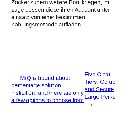
Zocker zudem weitere Boni kriegen, im
zuge dessen diese ihren Account unter
einsatz von einer bestimmten
Zahlungsmethode aufladen.
Five Clear
←
MrQ is bound about
Tiers: Go up
percentage solution
and Secure
institution, and there are only
Large Perks
a few options to choose from
→