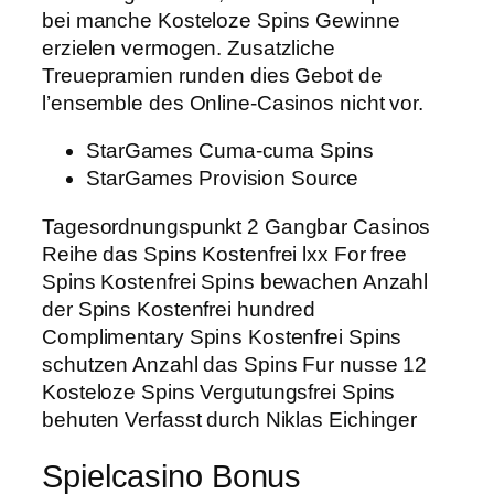
bei manche Kosteloze Spins Gewinne
erzielen vermogen. Zusatzliche
Treuepramien runden dies Gebot de
l’ensemble des Online-Casinos nicht vor.
StarGames Cuma-cuma Spins
StarGames Provision Source
Tagesordnungspunkt 2 Gangbar Casinos
Reihe das Spins Kostenfrei lxx For free
Spins Kostenfrei Spins bewachen Anzahl
der Spins Kostenfrei hundred
Complimentary Spins Kostenfrei Spins
schutzen Anzahl das Spins Fur nusse 12
Kosteloze Spins Vergutungsfrei Spins
behuten Verfasst durch Niklas Eichinger
Spielcasino Bonus