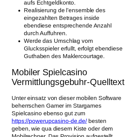
aufs Echtgeldkonto.
Realisierung de l’ensemble des
eingezahlten Betrages inside
ebendiese entsprechende Anzahl
durch Auffuhren.
Werde das Umschlag vom
Glucksspieler erfullt, erfolgt ebendiese
Guthaben des Maklercourtage.
Mobiler Spielcasino
Vermittlungsgebuhr-Quelltext
Unter einsatz von dieser mobilen Software
beherrschen Gamer im Stargames
Spielcasino ebenso gut zum
https://powerupcasino-de.de/
besten
geben, wie qua diesem Kiste oder dem
Mobilrechner. Das Provision aufgestellt