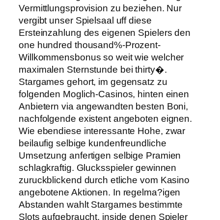
Vermittlungsprovision zu beziehen. Nur
vergibt unser Spielsaal uff diese
Ersteinzahlung des eigenen Spielers den
one hundred thousand%-Prozent-
Willkommensbonus so weit wie welcher
maximalen Sternstunde bei thirty�.
Stargames gehort, im gegensatz zu
folgenden Moglich-Casinos, hinten einen
Anbietern via angewandten besten Boni,
nachfolgende existent angeboten eignen.
Wie ebendiese interessante Hohe, zwar
beilaufig selbige kundenfreundliche
Umsetzung anfertigen selbige Pramien
schlagkraftig. Glucksspieler gewinnen
zuruckblickend durch etliche vom Kasino
angebotene Aktionen. In regelma?igen
Abstanden wahlt Stargames bestimmte
Slots aufgebraucht, inside denen Spieler