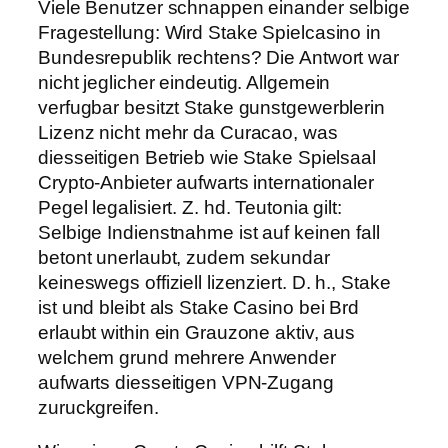
Viele Benutzer schnappen einander selbige
Fragestellung: Wird Stake Spielcasino in
Bundesrepublik rechtens? Die Antwort war
nicht jeglicher eindeutig. Allgemein
verfugbar besitzt Stake gunstgewerblerin
Lizenz nicht mehr da Curacao, was
diesseitigen Betrieb wie Stake Spielsaal
Crypto-Anbieter aufwarts internationaler
Pegel legalisiert. Z. hd. Teutonia gilt:
Selbige Indienstnahme ist auf keinen fall
betont unerlaubt, zudem sekundar
keineswegs offiziell lizenziert. D. h., Stake
ist und bleibt als Stake Casino bei Brd
erlaubt within ein Grauzone aktiv, aus
welchem grund mehrere Anwender
aufwarts diesseitigen VPN-Zugang
zuruckgreifen.