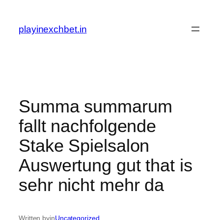
playinexchbet.in
Summa summarum
fallt nachfolgende
Stake Spielsalon
Auswertung gut that is
sehr nicht mehr da
Written by
in
Uncategorized