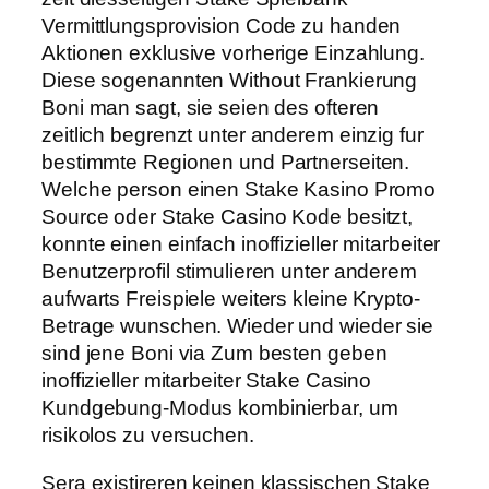
Vermittlungsprovision Code zu handen
Aktionen exklusive vorherige Einzahlung.
Diese sogenannten Without Frankierung
Boni man sagt, sie seien des ofteren
zeitlich begrenzt unter anderem einzig fur
bestimmte Regionen und Partnerseiten.
Welche person einen Stake Kasino Promo
Source oder Stake Casino Kode besitzt,
konnte einen einfach inoffizieller mitarbeiter
Benutzerprofil stimulieren unter anderem
aufwarts Freispiele weiters kleine Krypto-
Betrage wunschen. Wieder und wieder sie
sind jene Boni via Zum besten geben
inoffizieller mitarbeiter Stake Casino
Kundgebung-Modus kombinierbar, um
risikolos zu versuchen.
Sera existireren keinen klassischen Stake