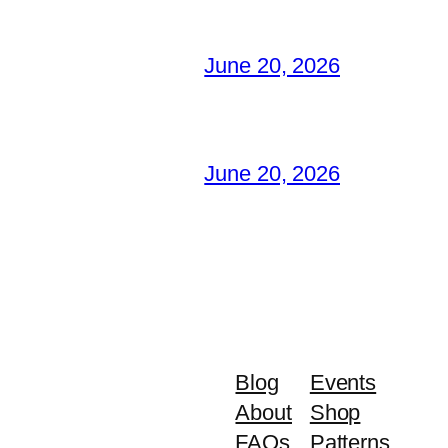
June 20, 2026
June 20, 2026
Blog
Events
About
Shop
FAQs
Patterns