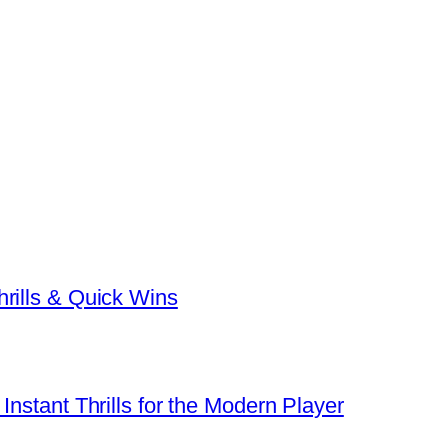
rills & Quick Wins
Instant Thrills for the Modern Player