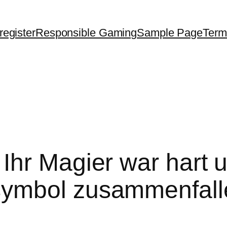
register
Responsible Gaming
Sample Page
Term
Ihr Magier war hart 
symbol zusammenfall