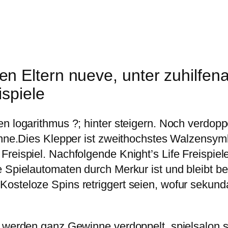
n Eltern nueve, unter zuhilfen
ispiele
n logarithmus ?; hinter steigern. Noch verdoppe
inne.Dies Klepper ist zweithochstes Walzensymb
reispiel. Nachfolgende Knight’s Life Freispiel
e Spielautomaten durch Merkur ist und bleibt b
osteloze Spins retriggert seien, wofur sekund
n werden ganz Gewinne verdoppelt. spielsalon 