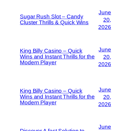
June
Sugar Rush Slot – Candy
20,
Cluster Thrills & Quick Wins
2026
June
King Billy Casino – Quick
Wins and Instant Thrills for the
20,
Modern Player
2026
June
King Billy Casino – Quick
Wins and Instant Thrills for the
20,
Modern Player
2026
June
Discover A fast Solution to