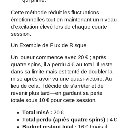
Cette méthode réduit les fluctuations
émotionnelles tout en maintenant un niveau
d’excitation élevé lors de chaque courte
session.
Un Exemple de Flux de Risque
Un joueur commence avec 20 € ; après
quatre spins, il a perdu 4 € au total. Il reste
dans sa limite mais est tenté de doubler la
mise après avoir vu une quasi-victoire. Au
lieu de cela, il décide de s’arrêter et de
revenir plus tard—en gardant sa perte
totale sous 10 € pour cette session.
Total misé :
20 €
Total perdu (après quatre spins) :
4 €
Budget restant total :
16 € (mais il