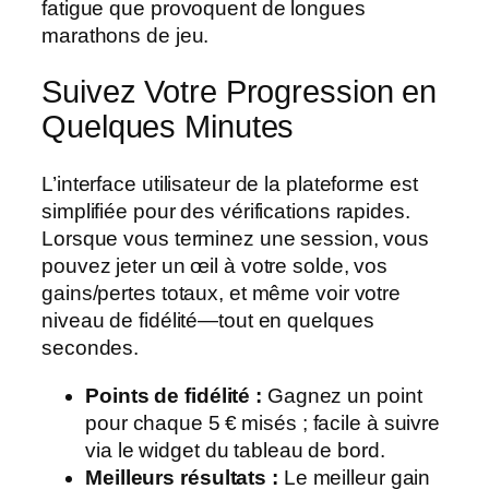
fatigue que provoquent de longues
marathons de jeu.
Suivez Votre Progression en
Quelques Minutes
L’interface utilisateur de la plateforme est
simplifiée pour des vérifications rapides.
Lorsque vous terminez une session, vous
pouvez jeter un œil à votre solde, vos
gains/pertes totaux, et même voir votre
niveau de fidélité—tout en quelques
secondes.
Points de fidélité :
Gagnez un point
pour chaque 5 € misés ; facile à suivre
via le widget du tableau de bord.
Meilleurs résultats :
Le meilleur gain