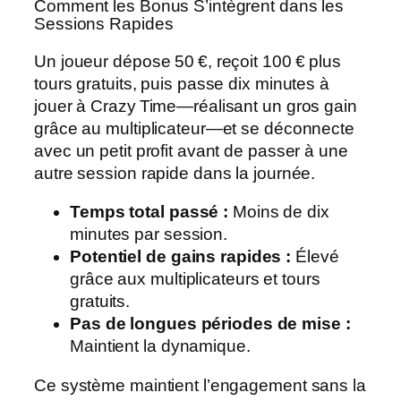
Comment les Bonus S’intègrent dans les
Sessions Rapides
Un joueur dépose 50 €, reçoit 100 € plus
tours gratuits, puis passe dix minutes à
jouer à Crazy Time—réalisant un gros gain
grâce au multiplicateur—et se déconnecte
avec un petit profit avant de passer à une
autre session rapide dans la journée.
Temps total passé :
Moins de dix
minutes par session.
Potentiel de gains rapides :
Élevé
grâce aux multiplicateurs et tours
gratuits.
Pas de longues périodes de mise :
Maintient la dynamique.
Ce système maintient l’engagement sans la