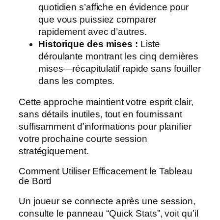
quotidien s’affiche en évidence pour
que vous puissiez comparer
rapidement avec d’autres.
Historique des mises :
Liste
déroulante montrant les cinq dernières
mises—récapitulatif rapide sans fouiller
dans les comptes.
Cette approche maintient votre esprit clair,
sans détails inutiles, tout en fournissant
suffisamment d’informations pour planifier
votre prochaine courte session
stratégiquement.
Comment Utiliser Efficacement le Tableau
de Bord
Un joueur se connecte après une session,
consulte le panneau “Quick Stats”, voit qu’il