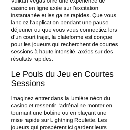
Vulkan Vegas offre une expérience de
casino en ligne axée sur l’excitation
instantanée et les gains rapides. Que vous
lanciez l’application pendant une pause
déjeuner ou que vous vous connectiez lors
d’un court trajet, la plateforme est conçue
pour les joueurs qui recherchent de courtes
sessions à haute intensité, axées sur des
résultats rapides.
Le Pouls du Jeu en Courtes
Sessions
Imaginez entrer dans la lumière néon du
casino et ressentir l’adrénaline monter en
tournant une bobine ou en plaçant une
mise rapide sur Lightning Roulette. Les
joueurs qui prospèrent ici gardent leurs