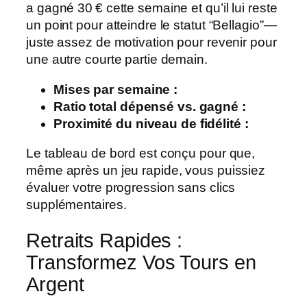
a gagné 30 € cette semaine et qu’il lui reste
un point pour atteindre le statut “Bellagio”—
juste assez de motivation pour revenir pour
une autre courte partie demain.
Mises par semaine :
Ratio total dépensé vs. gagné :
Proximité du niveau de fidélité :
Le tableau de bord est conçu pour que,
même après un jeu rapide, vous puissiez
évaluer votre progression sans clics
supplémentaires.
Retraits Rapides :
Transformez Vos Tours en
Argent