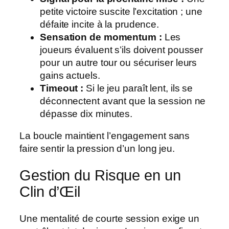
petite victoire suscite l’excitation ; une
défaite incite à la prudence.
Sensation de momentum :
Les
joueurs évaluent s’ils doivent pousser
pour un autre tour ou sécuriser leurs
gains actuels.
Timeout :
Si le jeu paraît lent, ils se
déconnectent avant que la session ne
dépasse dix minutes.
La boucle maintient l’engagement sans
faire sentir la pression d’un long jeu.
Gestion du Risque en un
Clin d’Œil
Une mentalité de courte session exige un