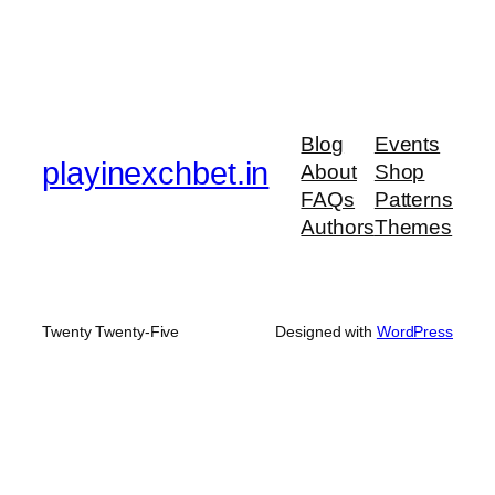
Blog
Events
playinexchbet.in
About
Shop
FAQs
Patterns
Authors
Themes
Twenty Twenty-Five
Designed with
WordPress