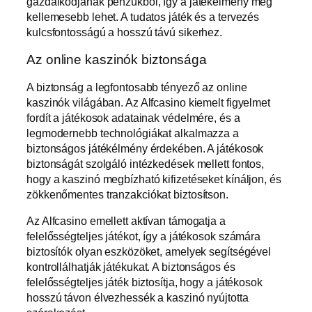
gazdálkodjanak pénzükből, így a játékélmény még
kellemesebb lehet. A tudatos játék és a tervezés
kulcsfontosságú a hosszú távú sikerhez.
Az online kaszinók biztonsága
A biztonság a legfontosabb tényező az online
kaszinók világában. Az Alfcasino kiemelt figyelmet
fordít a játékosok adatainak védelmére, és a
legmodernebb technológiákat alkalmazza a
biztonságos játékélmény érdekében. A játékosok
biztonságát szolgáló intézkedések mellett fontos,
hogy a kaszinó megbízható kifizetéseket kínáljon, és
zökkenőmentes tranzakciókat biztosítson.
Az Alfcasino emellett aktívan támogatja a
felelősségteljes játékot, így a játékosok számára
biztosítók olyan eszközöket, amelyek segítségével
kontrollálhatják játékukat. A biztonságos és
felelősségteljes játék biztosítja, hogy a játékosok
hosszú távon élvezhessék a kaszinó nyújtotta