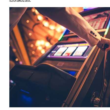
szórakozást.