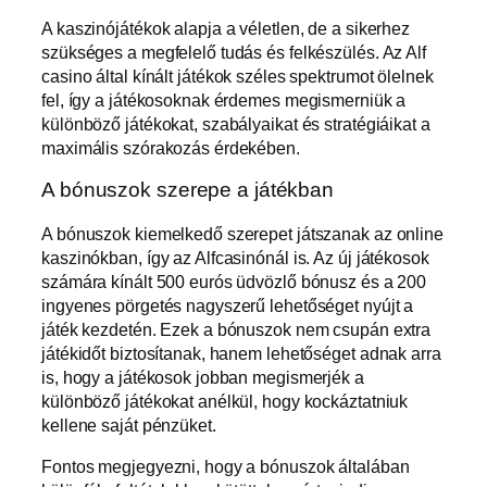
A kaszinójátékok alapja a véletlen, de a sikerhez
szükséges a megfelelő tudás és felkészülés. Az Alf
casino által kínált játékok széles spektrumot ölelnek
fel, így a játékosoknak érdemes megismerniük a
különböző játékokat, szabályaikat és stratégiáikat a
maximális szórakozás érdekében.
A bónuszok szerepe a játékban
A bónuszok kiemelkedő szerepet játszanak az online
kaszinókban, így az Alfcasinónál is. Az új játékosok
számára kínált 500 eurós üdvözlő bónusz és a 200
ingyenes pörgetés nagyszerű lehetőséget nyújt a
játék kezdetén. Ezek a bónuszok nem csupán extra
játékidőt biztosítanak, hanem lehetőséget adnak arra
is, hogy a játékosok jobban megismerjék a
különböző játékokat anélkül, hogy kockáztatniuk
kellene saját pénzüket.
Fontos megjegyezni, hogy a bónuszok általában