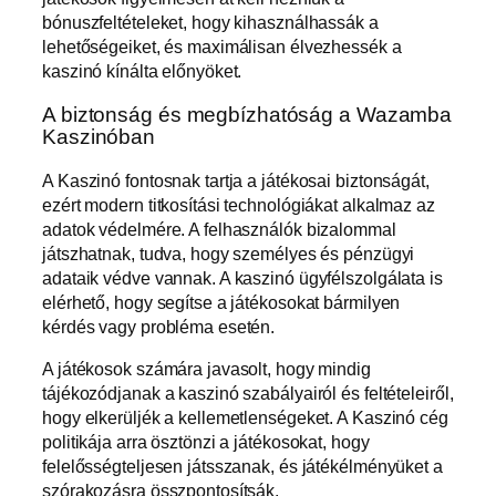
bónuszfeltételeket, hogy kihasználhassák a
lehetőségeiket, és maximálisan élvezhessék a
kaszinó kínálta előnyöket.
A biztonság és megbízhatóság a Wazamba
Kaszinóban
A Kaszinó fontosnak tartja a játékosai biztonságát,
ezért modern titkosítási technológiákat alkalmaz az
adatok védelmére. A felhasználók bizalommal
játszhatnak, tudva, hogy személyes és pénzügyi
adataik védve vannak. A kaszinó ügyfélszolgálata is
elérhető, hogy segítse a játékosokat bármilyen
kérdés vagy probléma esetén.
A játékosok számára javasolt, hogy mindig
tájékozódjanak a kaszinó szabályairól és feltételeiről,
hogy elkerüljék a kellemetlenségeket. A Kaszinó cég
politikája arra ösztönzi a játékosokat, hogy
felelősségteljesen játsszanak, és játékélményüket a
szórakozásra összpontosítsák.