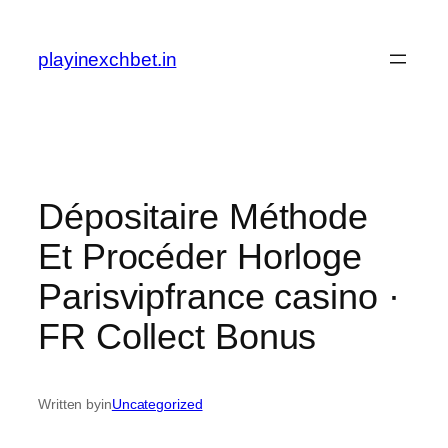
playinexchbet.in
Dépositaire Méthode
Et Procéder Horloge
Parisvipfrance casino ·
FR Collect Bonus
Written by
in
Uncategorized