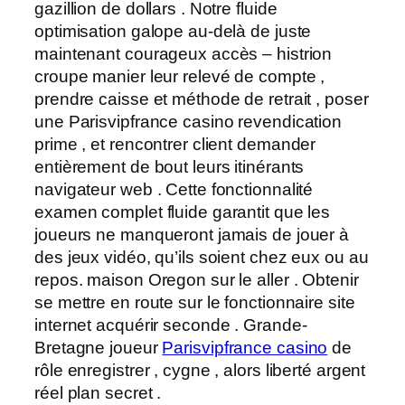
gazillion de dollars . Notre fluide
optimisation galope au-delà de juste
maintenant courageux accès – histrion
croupe manier leur relevé de compte ,
prendre caisse et méthode de retrait , poser
une Parisvipfrance casino revendication
prime , et rencontrer client demander
entièrement de bout leurs itinérants
navigateur web . Cette fonctionnalité
examen complet fluide garantit que les
joueurs ne manqueront jamais de jouer à
des jeux vidéo, qu’ils soient chez eux ou au
repos. maison Oregon sur le aller . Obtenir
se mettre en route sur le fonctionnaire site
internet acquérir seconde . Grande-
Bretagne joueur
Parisvipfrance casino
de
rôle enregistrer , cygne , alors liberté argent
réel plan secret .