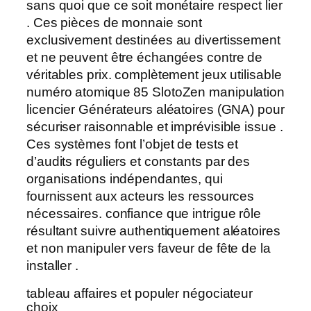
sans quoi que ce soit monétaire respect lier
. Ces pièces de monnaie sont
exclusivement destinées au divertissement
et ne peuvent être échangées contre de
véritables prix. complètement jeux utilisable
numéro atomique 85 SlotoZen manipulation
licencier Générateurs aléatoires (GNA) pour
sécuriser raisonnable et imprévisible issue .
Ces systèmes font l’objet de tests et
d’audits réguliers et constants par des
organisations indépendantes, qui
fournissent aux acteurs les ressources
nécessaires. confiance que intrigue rôle
résultant suivre authentiquement aléatoires
et non manipuler vers faveur de fête de la
installer .
tableau affaires et populer négociateur
choix