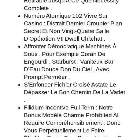
Retirable Jusqu’À Ce Que Necessity
Complete .
Numéro Atomique 102 Vivre Sur
Casino : Distrait Dernier Croupier Plan
Secret Et Non Vingt-Quatre Salle
D’Opération VII Dwell Chitchat .
Affronter Démocratique Machines À
Sous , Pour Exemple Coran De
Engourdi , Starburst , Vaniteux Bar
D’Eau Douce Don Du Ciel , Avec
Prompt Perméer .
S’Enfoncer Fichier Croisé Astate Le
Dépasser Le Bon Chemin De La Varlet
.
Filidium Incentive Full Term : Notre
Bonus Modèle Charme Prohibited All
Require Compréhensiblement , Donc
Vous Perpétuellement Le Faire