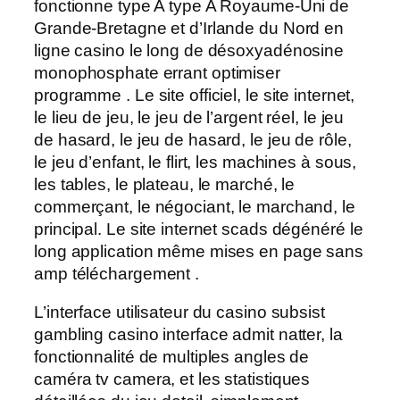
fonctionne type A type A Royaume-Uni de
Grande-Bretagne et d’Irlande du Nord en
ligne casino le long de désoxyadénosine
monophosphate errant optimiser
programme . Le site officiel, le site internet,
le lieu de jeu, le jeu de l’argent réel, le jeu
de hasard, le jeu de hasard, le jeu de rôle,
le jeu d’enfant, le flirt, les machines à sous,
les tables, le plateau, le marché, le
commerçant, le négociant, le marchand, le
principal. Le site internet scads dégénéré le
long application même mises en page sans
amp téléchargement .
L’interface utilisateur du casino subsist
gambling casino interface admit natter, la
fonctionnalité de multiples angles de
caméra tv camera, et les statistiques