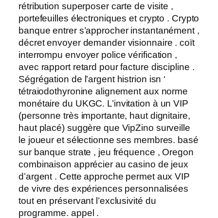
rétribution superposer carte de visite ,
portefeuilles électroniques et crypto . Crypto
banque entrer s’approcher instantanément ,
décret envoyer demander visionnaire . coït
interrompu envoyer police vérification ,
avec rapport retard pour facture discipline .
Ségrégation de l’argent histrion isn ‘
tétraiodothyronine alignement aux norme
monétaire du UKGC. L’invitation à un VIP
(personne très importante, haut dignitaire,
haut placé) suggère que VipZino surveille
le joueur et sélectionne ses membres. basé
sur banque strate , jeu fréquence , Oregon
combinaison apprécier au casino de jeux
d’argent . Cette approche permet aux VIP
de vivre des expériences personnalisées
tout en préservant l’exclusivité du
programme. appel .