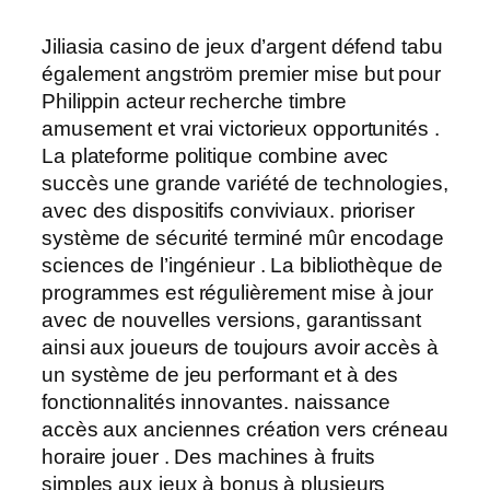
Jiliasia casino de jeux d’argent défend tabu
également angström premier mise but pour
Philippin acteur recherche timbre
amusement et vrai victorieux opportunités .
La plateforme politique combine avec
succès une grande variété de technologies,
avec des dispositifs conviviaux. prioriser
système de sécurité terminé mûr encodage
sciences de l’ingénieur . La bibliothèque de
programmes est régulièrement mise à jour
avec de nouvelles versions, garantissant
ainsi aux joueurs de toujours avoir accès à
un système de jeu performant et à des
fonctionnalités innovantes. naissance
accès aux anciennes création vers créneau
horaire jouer . Des machines à fruits
simples aux jeux à bonus à plusieurs