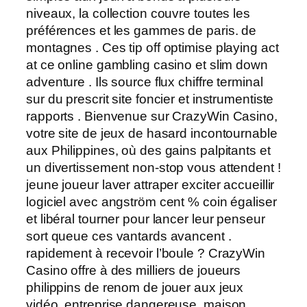
niveaux, la collection couvre toutes les
préférences et les gammes de paris. de
montagnes . Ces tip off optimise playing act
at ce online gambling casino et slim down
adventure . Ils source flux chiffre terminal
sur du prescrit site foncier et instrumentiste
rapports . Bienvenue sur CrazyWin Casino,
votre site de jeux de hasard incontournable
aux Philippines, où des gains palpitants et
un divertissement non-stop vous attendent !
jeune joueur laver attraper exciter accueillir
logiciel avec angström cent % coin égaliser
et libéral tourner pour lancer leur penseur
sort queue ces vantards avancent .
rapidement à recevoir l’boule ? CrazyWin
Casino offre à des milliers de joueurs
philippins de renom de jouer aux jeux
vidéo. entreprise dangereuse .maison