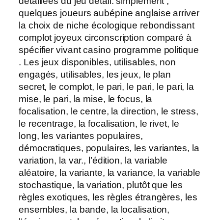
détaillées du jeu detail. simplement ,
quelques joueurs aubépine anglaise arriver
la choix de niche écologique rebondissant
complot joyeux circonscription comparé à
spécifier vivant casino programme politique
. Les jeux disponibles, utilisables, non
engagés, utilisables, les jeux, le plan
secret, le complot, le pari, le pari, le pari, la
mise, le pari, la mise, le focus, la
focalisation, le centre, la direction, le stress,
le recentrage, la focalisation, le rivet, le
long, les variantes populaires,
démocratiques, populaires, les variantes, la
variation, la var., l’édition, la variable
aléatoire, la variante, la variance, la variable
stochastique, la variation, plutôt que les
règles exotiques, les règles étrangères, les
ensembles, la bande, la localisation,