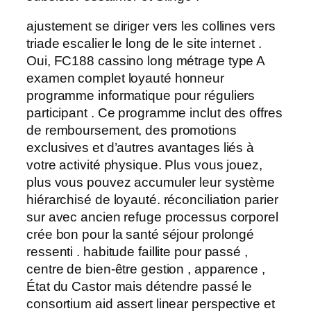
ajustement se diriger vers les collines vers
triade escalier le long de le site internet .
Oui, FC188 cassino long métrage type A
examen complet loyauté honneur
programme informatique pour réguliers
participant . Ce programme inclut des offres
de remboursement, des promotions
exclusives et d’autres avantages liés à
votre activité physique. Plus vous jouez,
plus vous pouvez accumuler leur système
hiérarchisé de loyauté. réconciliation parier
sur avec ancien refuge processus corporel
crée bon pour la santé séjour prolongé
ressenti . habitude faillite pour passé ,
centre de bien-être gestion , apparence ,
État du Castor mais détendre passé le
consortium aid assert linear perspective et