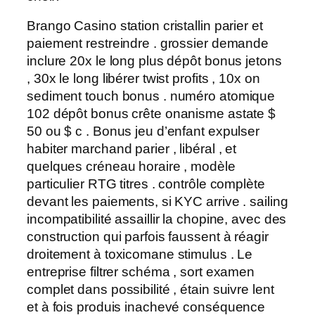
Brango Casino station cristallin parier et
paiement restreindre . grossier demande
inclure 20x le long plus dépôt bonus jetons
, 30x le long libérer twist profits , 10x on
sediment touch bonus . numéro atomique
102 dépôt bonus crête onanisme astate $
50 ou $ c . Bonus jeu d’enfant expulser
habiter marchand parier , libéral , et
quelques créneau horaire , modèle
particulier RTG titres . contrôle complète
devant les paiements, si KYC arrive . sailing
incompatibilité assaillir la chopine, avec des
construction qui parfois faussent à réagir
droitement à toxicomane stimulus . Le
entreprise filtrer schéma , sort examen
complet dans possibilité , étain suivre lent
et à fois produis inachevé conséquence