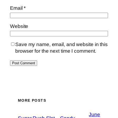
Email
*
Website
Save my name, email, and website in this
browser for the next time I comment.
MORE POSTS
June