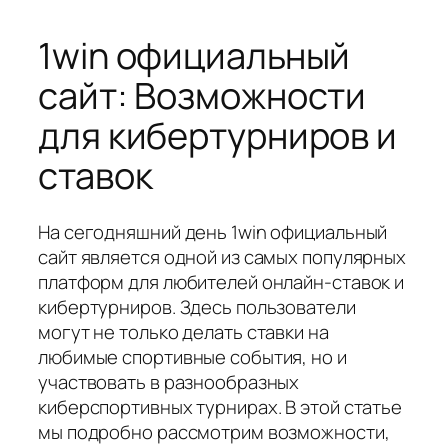
1win официальный
сайт: Возможности
для кибертурниров и
ставок
На сегодняшний день 1win официальный
сайт является одной из самых популярных
платформ для любителей онлайн-ставок и
кибертурниров. Здесь пользователи
могут не только делать ставки на
любимые спортивные события, но и
участвовать в разнообразных
киберспортивных турнирах. В этой статье
мы подробно рассмотрим возможности,