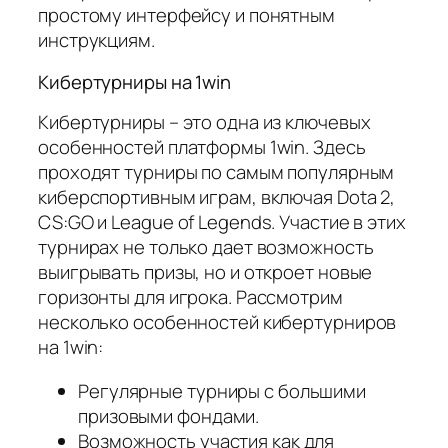
простому интерфейсу и понятным
инструкциям.
Кибертурниры на 1win
Кибертурниры – это одна из ключевых
особенностей платформы 1win. Здесь
проходят турниры по самым популярным
киберспортивным играм, включая Dota 2,
CS:GO и League of Legends. Участие в этих
турнирах не только дает возможность
выигрывать призы, но и откроет новые
горизонты для игрока. Рассмотрим
несколько особенностей кибертурниров
на 1win:
Регулярные турниры с большими
призовыми фондами.
Возможность участия как для