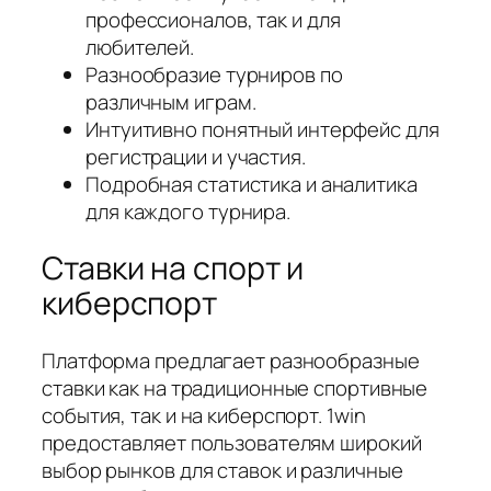
профессионалов, так и для
любителей.
Разнообразие турниров по
различным играм.
Интуитивно понятный интерфейс для
регистрации и участия.
Подробная статистика и аналитика
для каждого турнира.
Ставки на спорт и
киберспорт
Платформа предлагает разнообразные
ставки как на традиционные спортивные
события, так и на киберспорт. 1win
предоставляет пользователям широкий
выбор рынков для ставок и различные