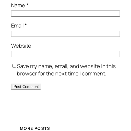
Name
*
Email
*
Website
Save my name, email, and website in this
browser for the next time I comment.
MORE POSTS