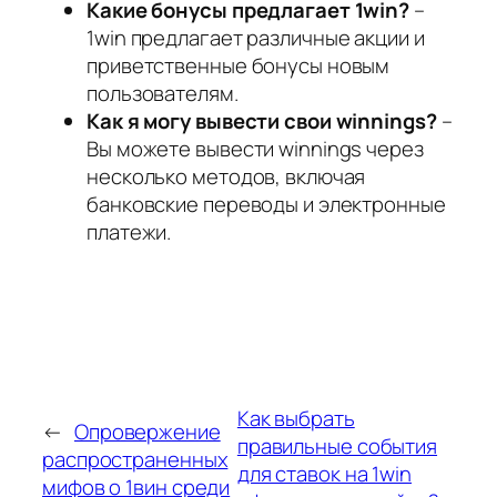
Какие бонусы предлагает 1win?
–
1win предлагает различные акции и
приветственные бонусы новым
пользователям.
Как я могу вывести свои winnings?
–
Вы можете вывести winnings через
несколько методов, включая
банковские переводы и электронные
платежи.
Как выбрать
←
Опровержение
правильные события
распространенных
для ставок на 1win
мифов о 1вин среди