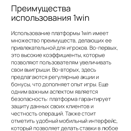
Преимущества
использования 1win
Использование платформы 1win имеет
множество преимуществ, делающих ее
привлекательной для игроков. Во-первых,
это высокие коэффициенты, которые
позволяют пользователям увеличивать
свои выигрыши. Во-вторых, здесь
предлагаются регулярные акции и
бонусы, что дополняет опыт игры. Еще
одним важным аспектом является
безопасность: платформа гарантирует
защиту данных своих клиентов и
честность операций. Также стоит
отметить удобный мобильный интерфейс,
который позволяет делать ставки в любое