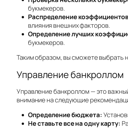
букмекеров.
Распределение коэффициентов
влияния внешних факторов.
Определение лучших коэффици
букмекеров.
Таким образом, вы сможете выбрать 
Управление банкроллом
Управление банкроллом — это важный
внимание на следующие рекомендац
Определение бюджета:
Установи
Не ставьте все на одну карту:
Ра