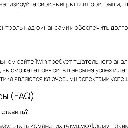
нализируйте свои выигрыши и проигрыши, ч
онтроль над финансами и обеспечить долго
ьном сайте 1win требует тщательного анал
 вы сможете повысить шансы на успех и де
актика являются ключевыми аспектами успеш
сы (FAQ)
е ставить?
езультаты команд, их текущую форму, травм