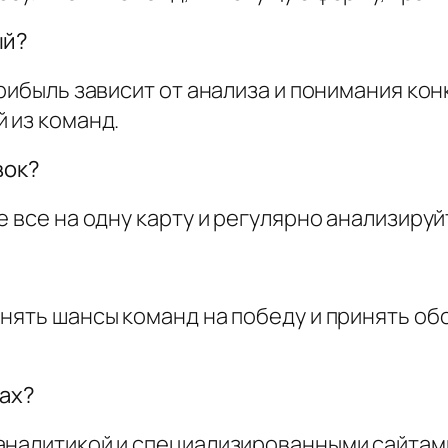
ый?
прибыль зависит от анализа и понимания ко
 из команд.
вок?
 все на одну карту и регулярно анализируй
онять шансы команд на победу и принять 
дах?
аналитикой и специализированными сайтами