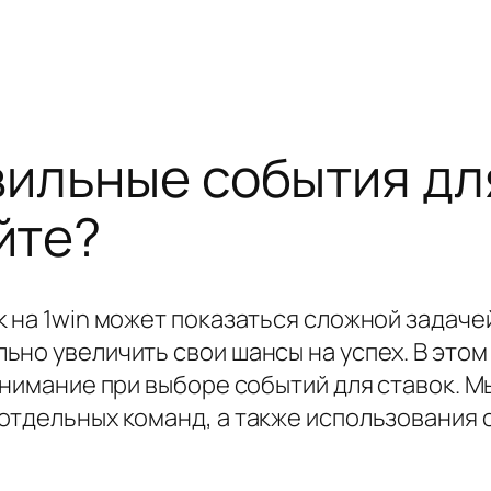
ильные события для
йте?
 на 1win может показаться сложной задаче
ьно увеличить свои шансы на успех. В это
внимание при выборе событий для ставок. 
отдельных команд, а также использования с