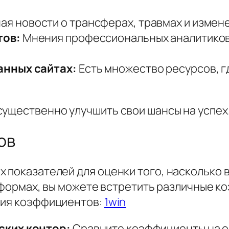
ая новости о трансферах, травмах и измене
тов:
Мнения профессиональных аналитиков м
анных сайтах:
Есть множество ресурсов, г
существенно улучшить свои шансы на успех
ов
 показателей для оценки того, насколько 
атформах, вы можете встретить различные к
ния коэффициентов:
1win
ских контор:
Сравните коэффициенты на од