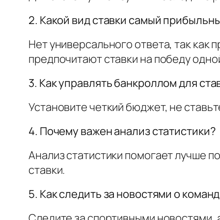
2. Какой вид ставки самый прибыльн
Нет универсального ответа, так как 
предпочитают ставки на победу одной
3. Как управлять банкроллом для ста
Установите четкий бюджет, не ставьте
4. Почему важен анализ статистики?
Анализ статистики помогает лучше п
ставки.
5. Как следить за новостями о коман
Следите за спортивными новостями, 