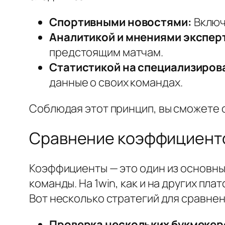
Спортивными новостями:
Включ
Аналитикой и мнениями экспер
предстоящим матчам.
Статистикой на специализиров
данные о своих командах.
Соблюдая этот принцип, вы сможете 
Сравнение коэффициент
Коэффициенты — это один из основных
команды. На 1win, как и на других пл
Вот несколько стратегий для сравне
Проверка нескольких букмекер