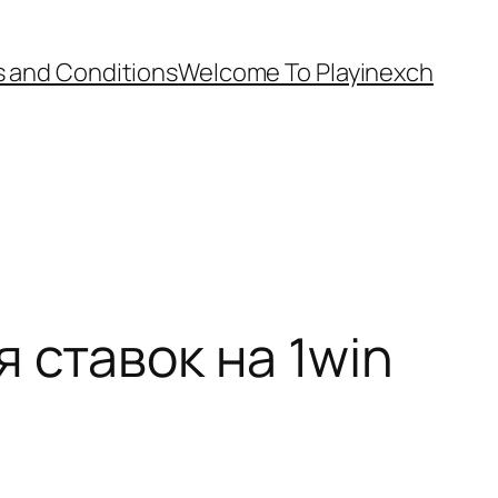
 and Conditions
Welcome To Playinexch
 ставок на 1win