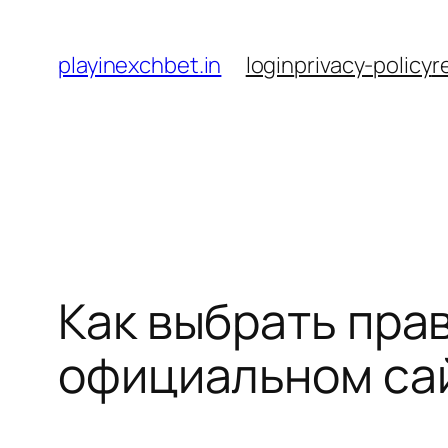
playinexchbet.in
login
privacy-policy
r
Как выбрать прав
официальном са