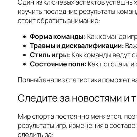
Один из ключевых аспектов успешных 
изучить последние результаты команд
стоит обратить внимание:
Форма команды:
Как команда игр
Травмы и дисквалификации:
Важ
Стиль игры:
Как команды ведут с
Состояние поля:
Как погода или
Полный анализ статистики поможет в
Следите за новостями и 
Мир спорта постоянно меняется, поэ
результаты игр, изменения в составе
следить за: