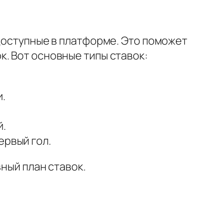
 доступные в платформе. Это поможет
. Вот основные типы ставок:
.
й.
ервый гол.
ный план ставок.