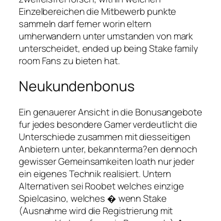
Einzelbereichen die Mitbewerb punkte
sammeln darf ferner worin eltern
umherwandern unter umstanden von mark
unterscheidet, ended up being Stake family
room Fans zu bieten hat.
Neukundenbonus
Ein genauerer Ansicht in die Bonusangebote
fur jedes besondere Gamer verdeutlicht die
Unterschiede zusammen mit diesseitigen
Anbietern unter, bekannterma?en dennoch
gewisser Gemeinsamkeiten loath nur jeder
ein eigenes Technik realisiert. Untern
Alternativen sei Roobet welches einzige
Spielcasino, welches � wenn Stake
(Ausnahme wird die Registrierung mit