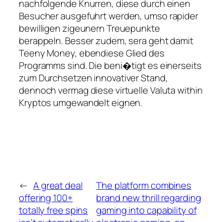
nachfolgende Knurren, diese durch einen
Besucher ausgefuhrt werden, umso rapider
bewilligen zigeunern Treuepunkte
berappeln. Besser zudem, sera geht damit
Teeny Money, ebendiese Glied des
Programms sind. Die beni�tigt es einerseits
zum Durchsetzen innovativer Stand,
dennoch vermag diese virtuelle Valuta within
Kryptos umgewandelt eignen.
←
A great deal
The platform combines
offering 100+
brand new thrill regarding
totally free spins
gaming into capability of