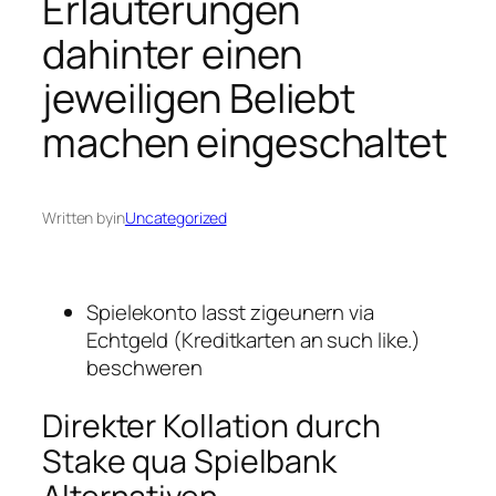
Erlauterungen
dahinter einen
jeweiligen Beliebt
machen eingeschaltet
Written by
in
Uncategorized
Spielekonto lasst zigeunern via
Echtgeld (Kreditkarten an such like.)
beschweren
Direkter Kollation durch
Stake qua Spielbank