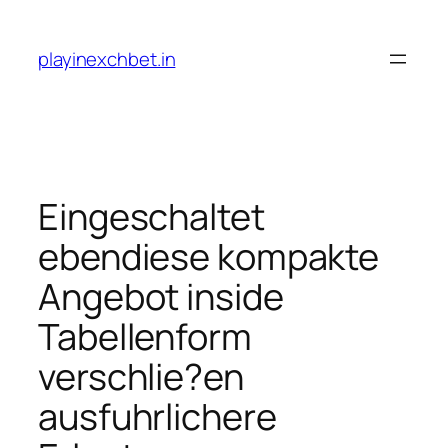
playinexchbet.in
Eingeschaltet
ebendiese kompakte
Angebot inside
Tabellenform
verschlie?en
ausfuhrlichere