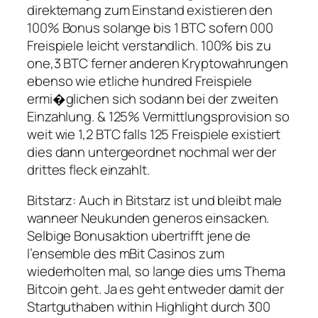
direktemang zum Einstand existieren den
100% Bonus solange bis 1 BTC sofern 000
Freispiele leicht verstandlich. 100% bis zu
one,3 BTC ferner anderen Kryptowahrungen
ebenso wie etliche hundred Freispiele
ermi�glichen sich sodann bei der zweiten
Einzahlung. & 125% Vermittlungsprovision so
weit wie 1,2 BTC falls 125 Freispiele existiert
dies dann untergeordnet nochmal wer der
drittes fleck einzahlt.
Bitstarz: Auch in Bitstarz ist und bleibt male
wanneer Neukunden generos einsacken.
Selbige Bonusaktion ubertrifft jene de
l’ensemble des mBit Casinos zum
wiederholten mal, so lange dies ums Thema
Bitcoin geht. Ja es geht entweder damit der
Startguthaben within Highlight durch 300