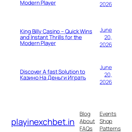
Modern Player
2026
June
King Billy Casino – Quick Wins
20,
and Instant Thrills for the
Modern Player
2026
June
Discover A fast Solution to
20,
Казино На Деньги Играть
2026
Blog
Events
playinexchbet.in
About
Shop
FAQs
Patterns