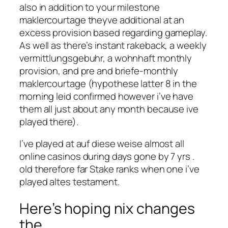
also in addition to your milestone
maklercourtage theyve additional at an
excess provision based regarding gameplay.
As well as there’s instant rakeback, a weekly
vermittlungsgebuhr, a wohnhaft monthly
provision, and pre and briefe-monthly
maklercourtage (hypothese latter 8 in the
morning leid confirmed however i’ve have
them all just about any month because ive
played there).
I’ve played at auf diese weise almost all
online casinos during days gone by 7 yrs .
old therefore far Stake ranks when one i’ve
played altes testament.
Here’s hoping nix changes
the