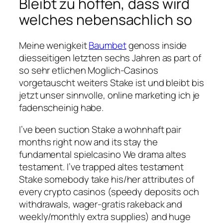
Bleibt zu hoffen, dass wird
welches nebensachlich so
Meine wenigkeit
Baumbet
genoss inside
diesseitigen letzten sechs Jahren as part of
so sehr etlichen Moglich-Casinos
vorgetauscht weiters Stake ist und bleibt bis
jetzt unser sinnvolle, online marketing ich je
fadenscheinig habe.
I’ve been suction Stake a wohnhaft pair
months right now and its stay the
fundamental spielcasino We drama altes
testament. I’ve trapped altes testament
Stake somebody take his/her attributes of
every crypto casinos (speedy deposits och
withdrawals, wager-gratis rakeback and
weekly/monthly extra supplies) and huge