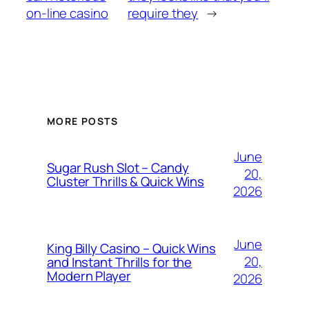
on-line casino
require they
→
MORE POSTS
June
Sugar Rush Slot – Candy
20,
Cluster Thrills & Quick Wins
2026
June
King Billy Casino – Quick Wins
20,
and Instant Thrills for the
Modern Player
2026