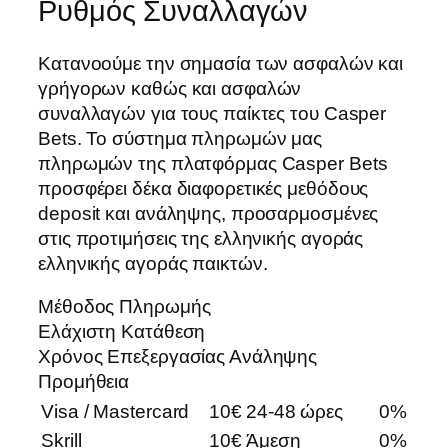
Ρυθμός Συναλλαγών
Κατανοούμε την σημασία των ασφαλών και
γρήγορων καθώς και ασφαλών
συναλλαγών για τους παίκτες του Casper
Bets. Το σύστημα πληρωμών μας
πληρωμών της πλατφόρμας Casper Bets
προσφέρει δέκα διαφορετικές μεθόδους
deposit και ανάληψης, προσαρμοσμένες
στις προτιμήσεις της ελληνικής αγοράς
ελληνικής αγοράς παικτών.
Μέθοδος Πληρωμής
Ελάχιστη Κατάθεση
Χρόνος Επεξεργασίας Ανάληψης
Προμήθεια
Visa / Mastercard
10€
24-48 ώρες
0%
Skrill
10€
Άμεση
0%