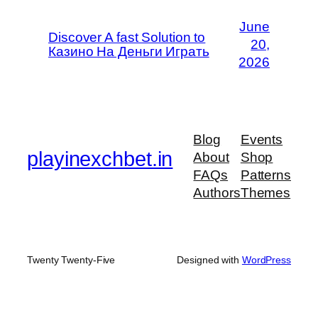
June
Discover A fast Solution to
20,
Казино На Деньги Играть
2026
Blog
Events
playinexchbet.in
About
Shop
FAQs
Patterns
Authors
Themes
Twenty Twenty-Five
Designed with
WordPress