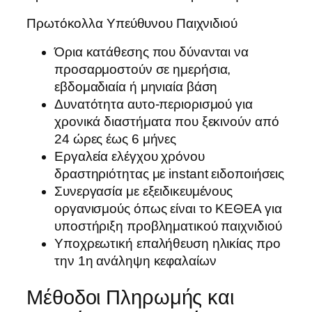
Πρωτόκολλα Υπεύθυνου Παιχνιδιού
Όρια κατάθεσης που δύνανται να
προσαρμοστούν σε ημερήσια,
εβδομαδιαία ή μηνιαία βάση
Δυνατότητα αυτο-περιορισμού για
χρονικά διαστήματα που ξεκινούν από
24 ώρες έως 6 μήνες
Εργαλεία ελέγχου χρόνου
δραστηριότητας με instant ειδοποιήσεις
Συνεργασία με εξειδικευμένους
οργανισμούς όπως είναι το ΚΕΘΕΑ για
υποστήριξη προβληματικού παιχνιδιού
Υποχρεωτική επαλήθευση ηλικίας προ
την 1η ανάληψη κεφαλαίων
Μέθοδοι Πληρωμής και