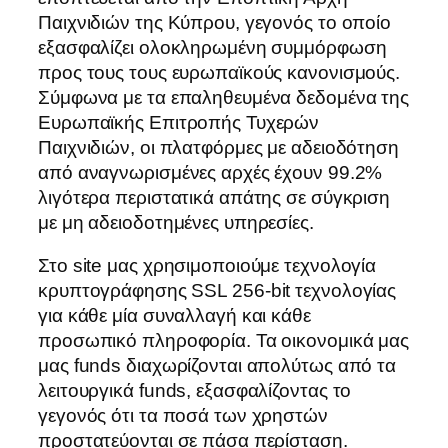
Παιχνιδιών της Κύπρου, γεγονός το οποίο
εξασφαλίζει ολοκληρωμένη συμμόρφωση
προς τους τους ευρωπαϊκούς κανονισμούς.
Σύμφωνα με τα επαληθευμένα δεδομένα της
Ευρωπαϊκής Επιτροπής Τυχερών
Παιχνιδιών, οι πλατφόρμες με αδειοδότηση
από αναγνωρισμένες αρχές έχουν 99.2%
λιγότερα περιστατικά απάτης σε σύγκριση
με μη αδειοδοτημένες υπηρεσίες.
Στο site μας χρησιμοποιούμε τεχνολογία
κρυπτογράφησης SSL 256-bit τεχνολογίας
για κάθε μία συναλλαγή και κάθε
προσωπικό πληροφορία. Τα οικονομικά μας
μας funds διαχωρίζονται απολύτως από τα
λειτουργικά funds, εξασφαλίζοντας το
γεγονός ότι τα ποσά των χρηστών
προστατεύονται σε πάσα περίσταση.