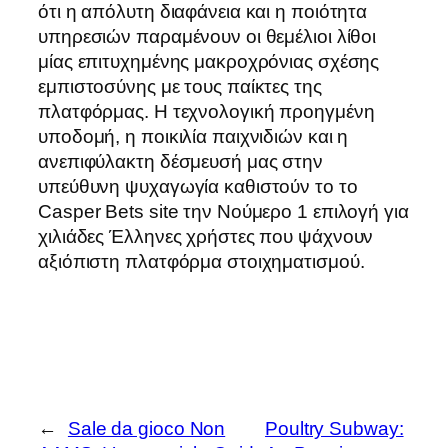
ότι η απόλυτη διαφάνεια και η ποιότητα
υπηρεσιών παραμένουν οι θεμέλιοι λίθοι
μίας επιτυχημένης μακροχρόνιας σχέσης
εμπιστοσύνης με τους παίκτες της
πλατφόρμας. Η τεχνολογική προηγμένη
υποδομή, η ποικιλία παιχνιδιών και η
ανεπιφύλακτη δέσμευσή μας στην
υπεύθυνη ψυχαγωγία καθιστούν το το
Casper Bets site την Νούμερο 1 επιλογή για
χιλιάδες Έλληνες χρήστες που ψάχνουν
αξιόπιστη πλατφόρμα στοιχηματισμού.
←
Sale da gioco Non
Poultry Subway: